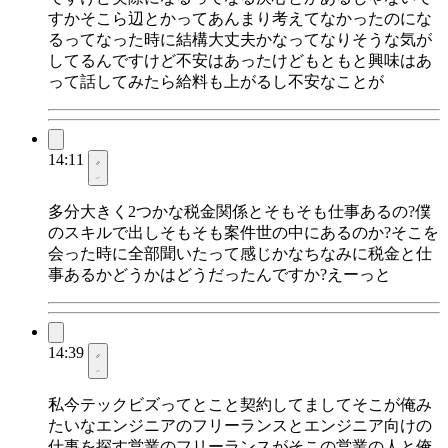
すかそこら辺とかってあんまり考えてなかったのにな
るってなった時に結構大丈夫かなってなりそうな気が
してるんですけど不安はあったけどもともと興味はあ
って話してみたら給料も上がるし不安なことが
14:11
多分大きく2つかな税金関係とそもそも仕事あるの?僕
のスキルで出しそもそも案件世の中にあるのか?そこを
会った時に全部聞いたって感じかなちなみに税金と仕
事あるかどうかはどうだったんですか?えーっと
14:39
私今テックビズってとこと契約してましてそこが俺み
たいなエンジニアのフリーランスとエンジニア向けの
仕事を探す営業のフリーランスがそこの営業の人と俺