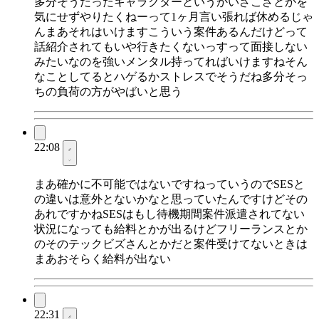
多分そうだったキャラクターというかいざこざとかを
気にせずやりたくねーって1ヶ月言い張れば休めるじゃ
んまあそれはいけますこういう案件あるんだけどって
話紹介されてもいや行きたくないっすって面接しない
みたいなのを強いメンタル持ってればいけますねそん
なことしてるとハゲるかストレスでそうだね多分そっ
ちの負荷の方がやばいと思う
22:08
まあ確かに不可能ではないですねっていうのでSESと
の違いは意外とないかなと思っていたんですけどその
あれですかねSESはもし待機期間案件派遣されてない
状況になっても給料とかが出るけどフリーランスとか
のそのテックビズさんとかだと案件受けてないときは
まあおそらく給料が出ない
22:31