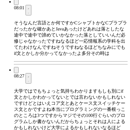
08:01
そうなんだ言語とか何ですかCシャプトかなCプラプラ
だったかな確かあとJavaあったけどあれは落としたな
途中で途中で諦めていかなかった落としていいんだ必
修じゃなかったですねなるほど一応情報系の学科を出
てたわけなんですねそうですねなるほどちなみにでも
if文とかしか分かってなかったよ多分その時は
08:27
大学ではでもちょっと気持ちわかりますもしも別にif
文とかしかわかってないとでは言わないかもしれない
ですけどとはいえコア文とあとケース文スイッチケー
ス文とかですよね本当にプログラミングの一番根っこ
のところは3つですからマジでその100行ぐらいのプロ
グラムしか書かないんだからちょっとそれは人による
かもしれないけど大学によるかもしれないなるほど