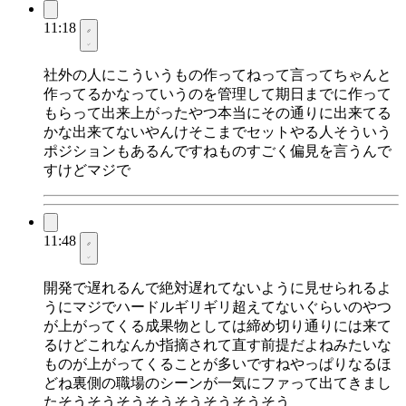
11:18
社外の人にこういうもの作ってねって言ってちゃんと
作ってるかなっていうのを管理して期日までに作って
もらって出来上がったやつ本当にその通りに出来てる
かな出来てないやんけそこまでセットやる人そういう
ポジションもあるんですねものすごく偏見を言うんで
すけどマジで
11:48
開発で遅れるんで絶対遅れてないように見せられるよ
うにマジでハードルギリギリ超えてないぐらいのやつ
が上がってくる成果物としては締め切り通りには来て
るけどこれなんか指摘されて直す前提だよねみたいな
ものが上がってくることが多いですねやっぱりなるほ
どね裏側の職場のシーンが一気にファって出てきまし
たそうそうそうそうそうそうそうそう