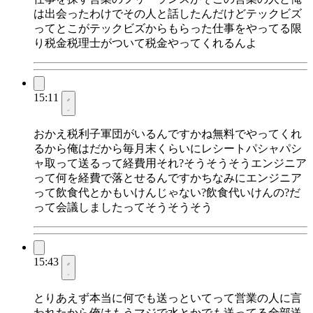
は出会ったわけでその人と話したんだけどテックビズ
ってとこがテックビズからもらった仕事をやってる限
り税金税理士がついて税金やってくれるんよ
15:11
おかえ税利子軍団がいるんですかね無料でやってくれ
るから俺はだから毎月末くらいにレシートパシャパシ
ャ取って送るって経費用それ?そうそうそうエンジニア
って何を経費で落とせるんですかちなみにエンジニア
って飲食代とかもいけんじゃない?飲食代いけんの?だ
って会議しましたってそうそうそう
15:43
とりあえず本当に何でも送っといてって営業の人に言
われたから俺はもうマジで水とかでも送ってる全部送