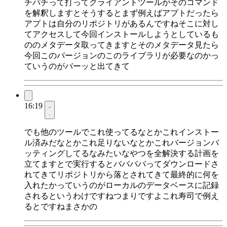
チパチって打ってクライアントツールがそのコマンド
を解釈しますとそうするとまず例えばアプトだったら
アプトは自分のリポジトリがあるんですねそこに対し
てアクセスして今回インストールしようとしているも
ののメタデータ取ってきますとそのメタデータ見たら
今回このバージョンのこのライブラリが必要なのかっ
ていうのがバーッと出てきて
16:19
でも他のツールでこれ使ってるなとかこれインストー
ル済みだなとかこれ足りないなとかこれバージョンバ
ッティングしてるなみたいなやつを全解決する計画を
立てますとで実行するとババババってダウンロードさ
れてきてリポジトリから落とされてきて最終的に何を
入れたかっていうのがローカルのデータベースに記録
されるというわけですねつまりですよこれ寿司で例え
るとですねまさかの