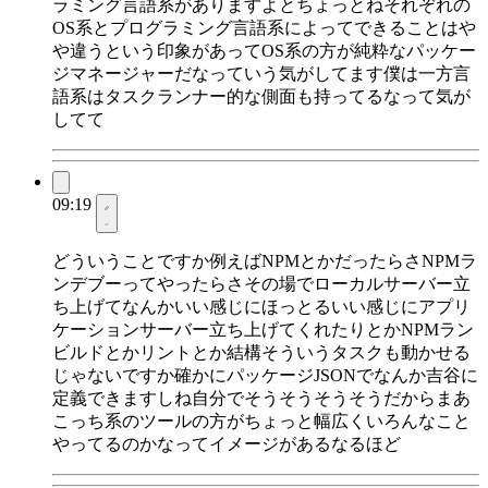
ラミング言語系がありますよとちょっとねそれぞれの
OS系とプログラミング言語系によってできることはや
や違うという印象があってOS系の方が純粋なパッケー
ジマネージャーだなっていう気がしてます僕は一方言
語系はタスクランナー的な側面も持ってるなって気が
してて
09:19
どういうことですか例えばNPMとかだったらさNPMラ
ンデブーってやったらさその場でローカルサーバー立
ち上げてなんかいい感じにほっとるいい感じにアプリ
ケーションサーバー立ち上げてくれたりとかNPMラン
ビルドとかリントとか結構そういうタスクも動かせる
じゃないですか確かにパッケージJSONでなんか吉谷に
定義できますしね自分でそうそうそうそうだからまあ
こっち系のツールの方がちょっと幅広くいろんなこと
やってるのかなってイメージがあるなるほど