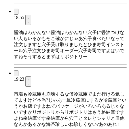
18:55
醤油はわかんない醤油はわかんない穴子に醤油つけな
い人もいるかもそこ確かにじゃあ穴子食べたいなって
注文しますと穴子受け取りましたとひま寿司インスト
ール穴子注文ひま寿司オーダー穴子寿司ですよはいで
すねそうするとまずはリポジトリー
19:23
市場も冷蔵庫も崩壊するな僕冷蔵庫でまだ行ける気し
てますけど本当?じゃあ一旦冷蔵庫にするか冷蔵庫とい
うかお店ですよねでパッケージがいろいろあるじゃな
いですかリポジトリからリポジトリはもう格納庫です
よね格納庫です格納庫から穴子とタレとシャリと皿他
なんかあるかな海苔珍しいね珍しくない?あのあれ?