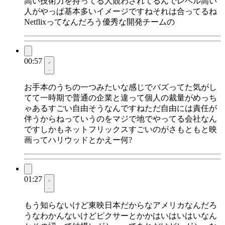
高い技術力を持ってる人競わされてるんでレベル高い
人がやっぱ基本多いイメージですねそれは合ってるね
Netflixってなんだろう優秀な開発チームの
00:57
お手本のうちの一つみたいな感じでバズってた気がし
てて一時期で普通の企業と違って個人の裁量がめっち
ゃあるすごい自由そうなんですねただ自由には責任が
伴うからねっていうのをマジで地でやってる会社なん
ですしかもネットフリックスすごいのがさもともと映
画ってハリウッドとかえー何?
01:27
もう知らないけど東映日本だからなアメリカなんだろ
うなわかんないけどピクサーとかかはいはいはいなん