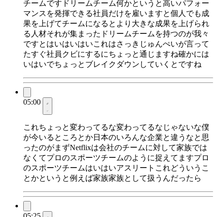
チームですドリームチーム何かというと高いパフォー
マンスを発揮できる社員だけを雇いますと個人でも成
果を上げてチームになるとより大きな成果を上げられ
る人材それが集まったドリームチームを持つのが我々
ですとはいはいはいこれはさっきじゅんぺいが言って
たすぐ社員クビにするにちょっと通じますね確かには
いはいでちょっとブレイクダウンしていくとですね
05:00
これちょっと変わってるな変わってるなじゃないな僕
が今いるところとか日本のいろんな企業と違うなと思
ったのがまずNetflixは会社のチームに対して家族では
なくてプロのスポーツチームのように捉えてますプロ
のスポーツチームはいはいアスリートこれどういうこ
とかというと例えば家族家族として扱うんだったら
05:25