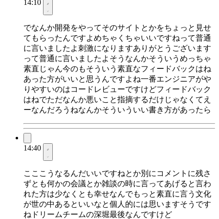
14:10
でなんか開発をやってそのサイトとかをちょっと見せ
てもらったんですよめちゃくちゃいいですねって普通
に言いましたよ刺激になりますありがとうございます
って普通に言いましたよそうなんかそういうめっちゃ
素直じゃん今のもそういう素直なフィードバックはね
あった方がいいと思うんですよね一番エンジニアがや
りやすいのはコードレビューですけどフィードバック
はねでただなんか悪いこと指摘するだけじゃなくてえ
ーなんだろうねなんかそういういい書き方があったら
14:40
こここうなるんだいいですねとか別にコメントに残さ
ずとも何かの会議とか雑談の時に言ってあげると言わ
れた方は少なくとも幸せなんでもっと素直に言う文化
が世の中あるといいなと個人的には思いますそうです
ねドリームチームの深堀最後なんですけど