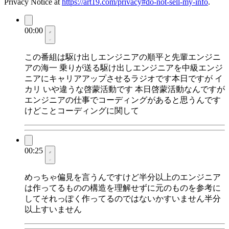
Privacy Notice at
https://art19.com/privacy#do-not-sell-my-info
.
00:00
この番組は駆け出しエンジニアの順平と先輩エンジニ
アの海一 乗りが送る駆け出しエンジニアを中級エンジ
ニアにキャリアアップさせるラジオです本日ですが イ
カリ いや違うな啓蒙活動です 本日啓蒙活動なんですが
エンジニアの仕事でコーディングがあると思うんです
けどことコーディングに関して
00:25
めっちゃ偏見を言うんですけど半分以上のエンジニア
は作ってるものの構造を理解せずに元のものを参考に
してそれっぽく作ってるのではないかすいません半分
以上すいません