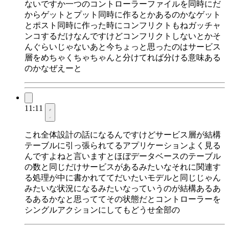
ないですか一つのコントローラーファイルを同時にだ
からゲットとプット同時に作るとかあるのかなゲット
とポスト同時に作った時にコンフリクトもねガッチャ
ンコするだけなんですけどコンフリクトしないとかそ
んぐらいじゃないあと今ちょっと思ったのはサービス
層をめちゃくちゃちゃんと分けてれば分ける意味ある
のかなぜえーと
11:11
これ全体設計の話になるんですけどサービス層が結構
テーブルに引っ張られてるアプリケーションよく見る
んですよねと言いますとほぼデータベースのテーブル
の数と同じだけサービスがあるみたいなそれに関連す
る処理が中に書かれててだいたいモデルと同じじゃん
みたいな状況になるみたいなっていうのが結構あるあ
るあるかなと思っててその状態だとコントローラーを
シングルアクションにしてもどうせ全部の