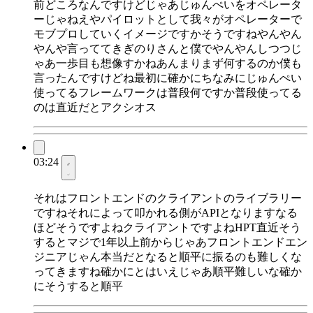
前どころなんですけどじゃあじゅんぺいをオペレータ
ーじゃねえやパイロットとして我々がオペレーターで
モブプロしていくイメージですかそうですねやんやん
やんや言っててきぎのりさんと僕でやんやんしつつじ
ゃあ一歩目も想像すかねあんまりまず何するのか僕も
言ったんですけどね最初に確かにちなみにじゅんぺい
使ってるフレームワークは普段何ですか普段使ってる
のは直近だとアクシオス
03:24
それはフロントエンドのクライアントのライブラリー
ですねそれによって叩かれる側がAPIとなりますなる
ほどそうですよねクライアントですよねHPT直近そう
するとマジで1年以上前からじゃあフロントエンドエン
ジニアじゃん本当だとなると順平に振るのも難しくな
ってきますね確かにとはいえじゃあ順平難しいな確か
にそうすると順平