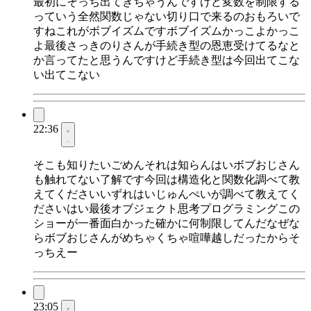
最初にそっち出てきちゃうんですけど変数を制限する
っていう全然関数じゃない切り口で来るのおもろいで
すねこれがボブイズムですボブイズムかっこよかっこ
よ最後さっきのりさんが手続き型の恩恵受けてるなと
か言ってたと思うんですけど手続き型は今回出てこな
い出てこない
22:36
そこも知りたいごめんそれは知らんはいボブおじさん
も触れてない了解です今回は構造化と関数化調べて教
えてくださいいずれはいじゅんぺいが調べて教えてく
ださいはい最後オブジェクト思考プログラミングこの
ショーが一番面白かった確かに何制限してんだなぜな
らボブおじさんがめちゃくちゃ喧嘩越しだったからそ
っちえー
23:05