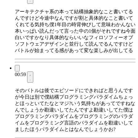
アーキテクチャ系の本って結構抽象的なこと書いてる
んですけど今途中なんですが割と具体的なこと書いて
くれてる気持ち僕1年目の時背伸びして意味わかんない
本いっぱい読んだって言った中の1個がそれですね今面
白いですかなり具体的ならいいなフィロソフィーオブ
ソフトウェアデザインと並行して読んでるんですけど
バトルが始まってる感があって変な楽しみが出してる
00:59
そのバトルは後でエピソードにできればと思うんです
が今日は別で僕結構プログラミングパラダイムちょっ
とほっといてたなとマジ?いう気持ちがあってですねな
んでしょうか勘違いしてたんですよ勘違いしてた僕は
プログラミングパラダイムをプログラミングのパラダ
イムをプログラミング言語のパラダイムを勘違いして
ましたほうパラダイムとはなんでしょうかお?