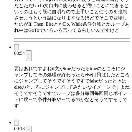
だとただGoTo文自由に使わせると汚いことにできると
いうのはもう既に自明なので上手いこと使うのを強制
させようという話になりますなるほどでそこで登場し
たのがIf, Then, ElseとかDo, While条件分岐とかループあ
れ中はGoToでいろいろ言ってるらしいんですけど
08:54
要はあれですよねif文がtrueだったらtrueのところにジ
ャンプしてその処理が終わったらelseは飛ばしたところ
にジャンプしてそうですそうですでfalseだったときは
elseのところにジャンプしてみたいなイメージですよね
そうですそうですでループは多分毎回毎回同じポイン
トに戻って条件分岐やってるのかなとそうですそうで
す
09:18