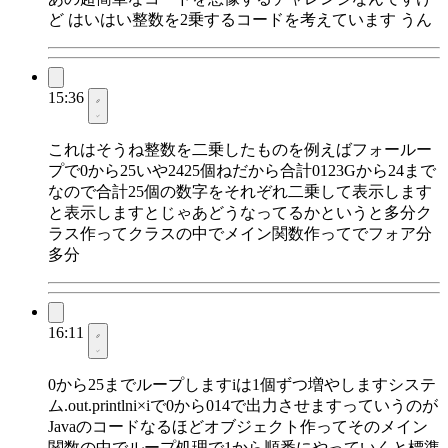
ど はいはい整数を2乗するコードを考えています うん
15:36
これはそうね整数を二乗したものを例えばフォールー
プで0から25いや2425個ねだから合計0123Gから24まで
なので合計25個の数字をそれぞれ二乗して表示します
と表示しますとじゃあどうなってるかというと多分ク
ラス作ってクラスの中でメイン関数作ってでフォア分
多分
16:11
0から25までループしますiは1個ずつ増やしますシステ
ム.out.printlni×iで0から014で出力させますっていうのが
Javaのコードなるほどオブジェクト作ってそのメイン
関数の中でループ処理で1から順番にやっていくと標準