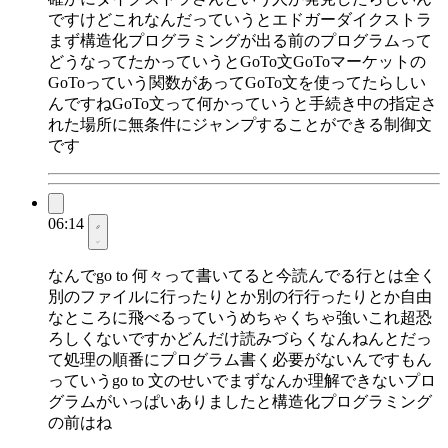
ですけどこれなんだっていうとエドガーダイクストラ
まず構造化プログラミングが出る前のプログラムって
どうなってたかっていうとGoTo文GoToマーケットの
GoToっていう関数があってGoTo文を使ってたらしい
んですねGoTo文って何かっていうと手続き中の指定さ
れた場所に無条件にジャンプすることができる制御文
です
06:14
なんでgo to 何々って書いてると今読んでる行とは全く
別のファイルに行ったりとか別の行行ったりとか自由
なところに飛べるっていうめちゃくちゃ強いこれ超恐
ろしくないですかどんだけ読みづらくなんねんとだっ
て処理の順番にプログラム書く必要がないんですもん
っていうgo to 文のせいでまずなんか理解できないプロ
グラムがいっぱいありましたと構造化プログラミング
の前はね