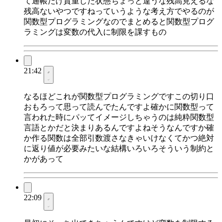
て通帳だけ貴重した状態ちょっと違うな残高見えるな
残高ないやつですねっていうような考え方でやるのが
関数型プログラミングなのでまとめると関数型プログ
ラミングは変数の代入に制限を課すもの
21:42
なるほどこれが関数型プログラミングですこの切り口
おもろって思って読んでたんですよ確かに関数型って
言われた時にパッてイメージしちゃうのは純粋関数型
言語とかだと決まりあるんですよねそうなんですか確
か作る関数は全部引数渡さなきゃいけなくてかつ絶対
に返り値が必要みたいな結構いろいろそういう制約と
かがあって
22:09