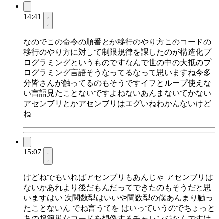
14:41
なのでこの命令の順番とか移行のやり方このコードの
移行のやり方に対して制限規律を課したのが構造化プ
ログラミングというものですなんで世の中の大抵のプ
ログラミング言語そうなってるなって思いますね今多
分皆さんが触ってるのもそうですイフとループ使えな
い言語見たことないですよねないあんまないてかない
アセンブリとかアセンブリはエグいねわかんないけど
ね
15:07
けどねでもいればアセンブリもあんじゃ アセンブリは
ないかあれより後だもんだってできたのもそうだと思
いますはい 次関数型はいいや関数型の僕あんまり触っ
たことないん でね言うてを はいっていうのでちょっと
あの超簡単なコードを想像するチャレンジなんですけ