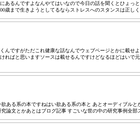
にあるんですよなんやてはいなので今日の話を聞くとひょっと
500歳まで生きようとしてるならストレスへのスタンスは正し
くんですがただこれ健康な話なんでウェブページとかに載せよ
ければと思いますソースは載せるんですけどなるほどはいで元
欲ある系の本ですねはい欲ある系の本と あとオーディブルとかY
研究論文とかあとはブログ記事 すごいな世の中の研究事例全部