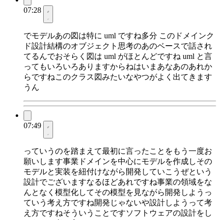
07:28
でモデルあの図は特に uml ですね多分 このドメインク
ド設計結構のオブジェクト思考のあのベースで話され
てるんでおそらく図は uml がほとんどですね uml と言
ってもいろいろありますからねはいまあなあのあれか
らですねこのクラス図みたいなやつがよく出てきます
うん
07:49
っていうのを踏まえて最初に言ったことをもう一度お
願いします事業ドメインを中心にモデルを作成しその
モデルと実装を紐付けながら開発していこうぜという
設計でございますなるほどあれですね事業の領域をな
んとなく模型化してその模型を見ながら開発しようっ
ていう考え方ですね開発じゃないや設計しようって考
え方ですねそういうことですソフトウェアの設計をし