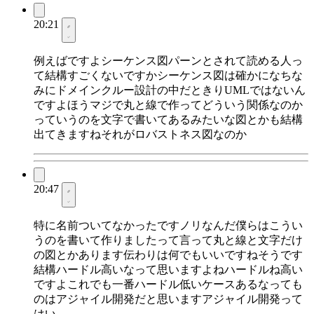
20:21
例えばですよシーケンス図パーンとされて読める人っ
て結構すごくないですかシーケンス図は確かになちな
みにドメインクルー設計の中だときりUMLではないん
ですよほうマジで丸と線で作ってどういう関係なのか
っていうのを文字で書いてあるみたいな図とかも結構
出てきますねそれがロバストネス図なのか
20:47
特に名前ついてなかったですノリなんだ僕らはこうい
うのを書いて作りましたって言って丸と線と文字だけ
の図とかあります伝わりは何でもいいですねそうです
結構ハードル高いなって思いますよねハードルね高い
ですよこれでも一番ハードル低いケースあるなっても
のはアジャイル開発だと思いますアジャイル開発って
はい