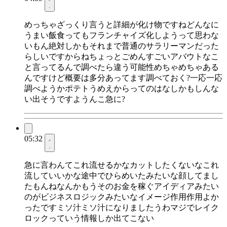
めっちゃざっくり言うと詳細が化け物ですねどんなに
うまい飯食ってもフランチャイズ化しようって思わな
いもん絶対しかもそれまで普通のサラリーマンだった
らしいですからねちょっとごめんすごいアバウトなこ
と言ってるんで調べたら違う可能性めちゃめちゃある
んですけど概要は多分あってます調べておく?一応一応
調べようかポテトうめえからってのはなしかもしんな
い出そうですようんこ急に?
05:32
急に言わんてこれ流せるかなカットしたくないなこれ
流していいかな途中でひらめいたみたいな顔してまし
たもんねなんかもうそのお金を稼ぐアイディアみたい
のがビジネスロジックみたいなイメージ作用作用よか
ったですミソ汁ミソ汁になりましたうわマジでレイク
ロックっていう情報しか出てこない