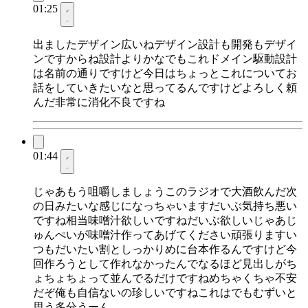
01:25
出ましたデザイン広いねデザイン設計も開発もデザイ
ンですからね設計よりかなでもこれドメイン駆動設計
は名前の通りですけど今日はちょっとこれについてお
話をしていきたいなと思ってるんですけどよろしく頼
んだ非常に消化不良ですね
01:44
じゃあもう咀嚼しましょうこのラジオで大酒飲んだ次
の日みたいな感じになっちゃいますだいぶ気持ち悪い
ですね相当味噌汁欲しいですねだいぶ欲しいじゃあじ
ゅんぺいが味噌汁作ってあげてください頑張りますい
つもだいたい割としっかりめに台本作るんですけど今
回作ろうとして作れなかったんでなるほど見出しがち
ょちょちょって並んでるだけですねめちゃくちゃ不安
だぞ俺も自信ないの珍しいですねこれはでもむずいと
思う多分うーん