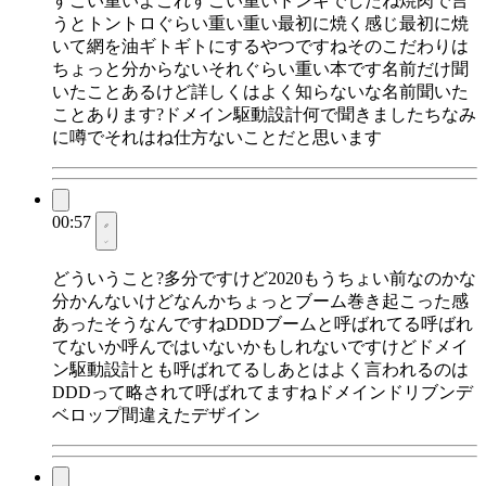
すごい重いよこれすごい重いドンキでしたね焼肉で言
うとトントロぐらい重い重い最初に焼く感じ最初に焼
いて網を油ギトギトにするやつですねそのこだわりは
ちょっと分からないそれぐらい重い本です名前だけ聞
いたことあるけど詳しくはよく知らないな名前聞いた
ことあります?ドメイン駆動設計何で聞きましたちなみ
に噂でそれはね仕方ないことだと思います
00:57
どういうこと?多分ですけど2020もうちょい前なのかな
分かんないけどなんかちょっとブーム巻き起こった感
あったそうなんですねDDDブームと呼ばれてる呼ばれ
てないか呼んではいないかもしれないですけどドメイ
ン駆動設計とも呼ばれてるしあとはよく言われるのは
DDDって略されて呼ばれてますねドメインドリブンデ
ベロップ間違えたデザイン