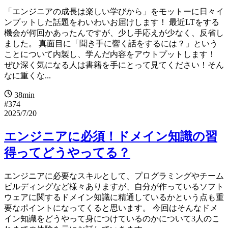
「エンジニアの成長は楽しい学びから」をモットーに日々イ
ンプットした話題をわいわいお届けします！ 最近LTをする
機会が何回かあったんですが、少し手応えが少なく、反省し
ました。 真面目に「聞き手に響く話をするには？」という
ことについて内製し、学んだ内容をアウトプットします！
ぜひ深く気になる人は書籍を手にとって見てください！そん
なに重くな...
38min
#374
2025/7/20
エンジニアに必須！ドメイン知識の習
得ってどうやってる？
エンジニアに必要なスキルとして、プログラミングやチーム
ビルディングなど様々ありますが、自分が作っているソフト
ウェアに関するドメイン知識に精通しているかという点も重
要なポイントになってくると思います。 今回はそんなドメ
イン知識をどうやって身につけているのかについて3人のこ